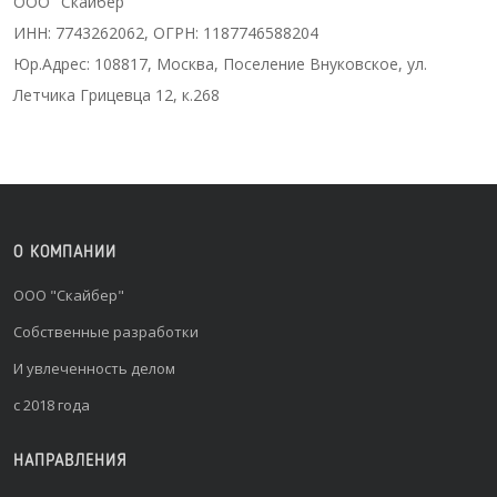
ООО "Скайбер"
ИНН: 7743262062, ОГРН: 1187746588204
Юр.Адрес: 108817, Москва, Поселение Внуковское, ул.
Летчика Грицевца 12, к.268
О КОМПАНИИ
ООО "Скайбер"
Собственные разработки
И увлеченность делом
с 2018 года
НАПРАВЛЕНИЯ