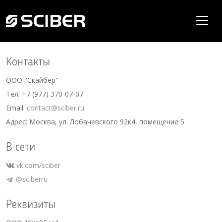
Контакты
ООО "Скайбер"
Тел:
+7 (977) 370-07-07
Email:
contact@sciber.ru
Адрес: Москва, ул. Лобачевского 92к4, помещение 5
В сети
vk.com/sciber
@sciberru
Реквизиты